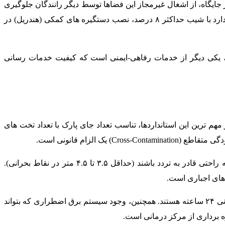
ر جایگاه، از اشغال غیرمجاز این فضاها توسط دیگر رانندگان جلوگیری
می کند. علاوه بر ابعاد، مسیر حرکت فرد از خودرو تا ورودی بیمارستان نیز باید با تجهیزات ایمنی تکمیل شود. ایجاد رمپ های استاندارد با شیب حداکثر ۸ درصد، نصب دستگیره های کمکی (هندریل) در
تژیک، یکی دیگر از خدمات رفاهی-ایمنی است که کیفیت خدمات رسانی
م ترین این استانداردها، تناسب تعداد جای پارک با تعداد تخت های
لزام قانونی است.
ارتفاع سقف در ورودی های اورژانس باید به گونه ای باشد که آمبولانس های دارای تجهیزات سقفی بلند و خودروهای آتش نشانی به راحتی قادر به تردد باشند (حداقل ۳.۵ تا ۴.۵ متر در نقاط بحرانی).
از نظر ایمنی، بیمارستان ها مکلف به استفاده از دوربین های مداربسته با قابلیت دید در شب در تمام نقاط پارکینگ و حضور تیم نگهبانی ۲۴ ساعته هستند. همچنین، وجود سیستم برق اضطراری که بتواند
ه برداری از مرکز درمانی است.