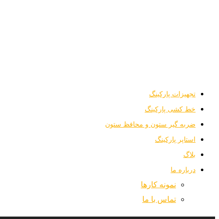
تلفن:
44259708-021
ایمیل:
info@artemisparking.com
تجهیزات پارکینگ
خط کشی پارکینگ
ضربه گیر ستون و محافظ ستون
استاپر پارکینگ
بلاگ
درباره ما
نمونه کارها
تماس با ما