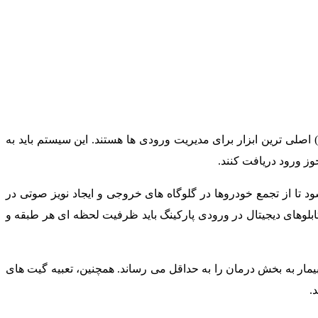
مدیریت تردد در مراکز درمانی نیازمند تفکیک دقیق سطوح دسترسی است. راهبندهای هوشمند متصل به سیستم پلاک خوان (ANPR) اصلی ترین ابزار برای مدیریت ورودی ها هستند. این سیستم باید به
ا از تجمع خودروها در گلوگاه های خروجی و ایجاد نویز صوتی در
 جلوگیری شود. یکی دیگر از تجهیزات کلیدی، سیستم هدایتگر هوشمند (Parking Guidance System) است. تابلوهای دیجیتال در ورودی پارکینگ باید ظرفیت لحظه ای هر طبقه و
مار به بخش درمان را به حداقل می رساند. همچنین، تعبیه گیت های