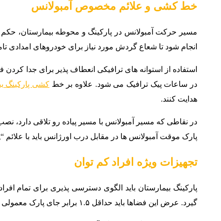
خط کشی و علائم مخصوص آمبولانس
مسیر حرکت آمبولانس در پارکینگ و محوطه بیمارستان، حکم “ش
انجام شود تا شعاع گردش مورد نیاز برای خودروهای امدادی تامین گردد. کلمات “Emergency” یا “Ambulance” باید در فواصل مشخص 
استفاده از استوانه های ترافیکی انعطاف پذیر برای جدا کردن
در ساعات پیک ترافیک می شود. علاوه بر خط
کشی پارکینگ بی
هدایت کنند.
در نقاطی که مسیر آمبولانس با مسیر پیاده رو تلاقی دارد،
پارک موقت آمبولانس ها در مقابل درب اورژانس باید با علائم “No Parking” و تجهیزات بازدارنده مشخص شود تا هیچ خودروی شخصی، حتی برای لحظه ای، این فضا را اشغال نکند.
تجهیزات ویژه افراد کم توان
پارکینگ بیمارستان باید الگوی دسترسی پذیری برای تمام افراد
گیرد. عرض این فضاها باید حداقل ۱.۵ برابر جای پارک معمولی باشد تا فضای کافی برای باز شدن کامل درب و خروج صندلی چرخدار فراهم شود.