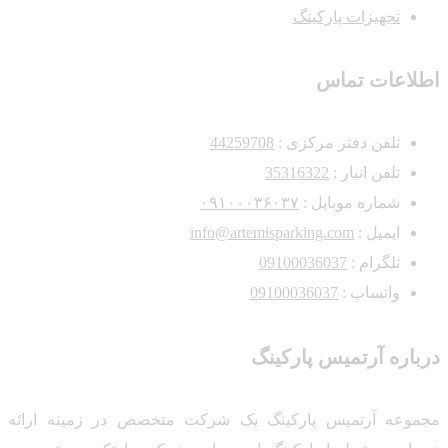
تجهیزات پارکینگ
اطلاعات تماس
تلفن دفتر مرکزی :‌
44259708
تلفن انبار :‌
35316322
شماره موبایل :
۰۹۱۰۰۰۳۶۰۳۷
ایمیل :
info@artemisparking.com
تلگرام :
09100036037
واتساپ :
09100036037
درباره آرتمیس پارکینگ
مجموعه آرتمیس پارکینگ یک شرکت متخصص در زمینه ارائه