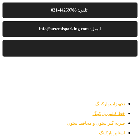
تلفن:
44259708-021
ایمیل:
info@artemisparking.com
تجهیزات پارکینگ
خط کشی پارکینگ
ضربه گیر ستون و محافظ ستون
استاپر پارکینگ