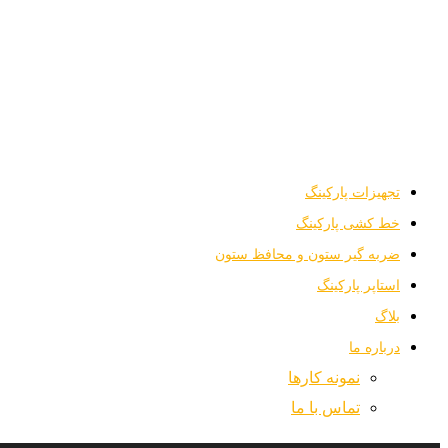
تلفن:
44259708-021
ایمیل:
info@artemisparking.com
تجهیزات پارکینگ
خط کشی پارکینگ
ضربه گیر ستون و محافظ ستون
استاپر پارکینگ
بلاگ
درباره ما
نمونه کارها
تماس با ما