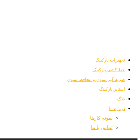
تلفن:
44259708-021
ایمیل:
info@artemisparking.com
تجهیزات پارکینگ
خط کشی پارکینگ
ضربه گیر ستون و محافظ ستون
استاپر پارکینگ
بلاگ
درباره ما
نمونه کارها
تماس با ما