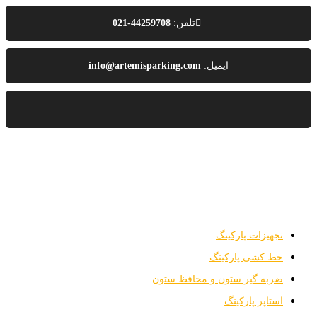
تلفن:
44259708-021
ایمیل:
info@artemisparking.com
تجهیزات پارکینگ
خط کشی پارکینگ
ضربه گیر ستون و محافظ ستون
استاپر پارکینگ