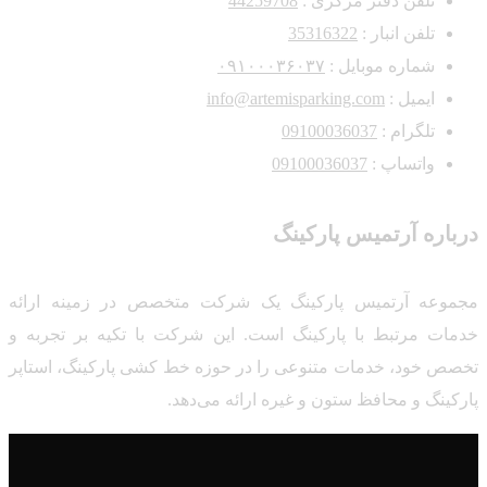
تلفن دفتر مرکزی :‌
44259708
تلفن انبار :‌
35316322
شماره موبایل :
۰۹۱۰۰۰۳۶۰۳۷
ایمیل :
info@artemisparking.com
تلگرام :
09100036037
واتساپ :
09100036037
درباره آرتمیس پارکینگ
مجموعه آرتمیس پارکینگ یک شرکت متخصص در زمینه ارائه
خدمات مرتبط با پارکینگ است. این شرکت با تکیه بر تجربه و
تخصص خود، خدمات متنوعی را در حوزه خط کشی پارکینگ، استاپر
پارکینگ و محافظ ستون و غیره ارائه می‌دهد.