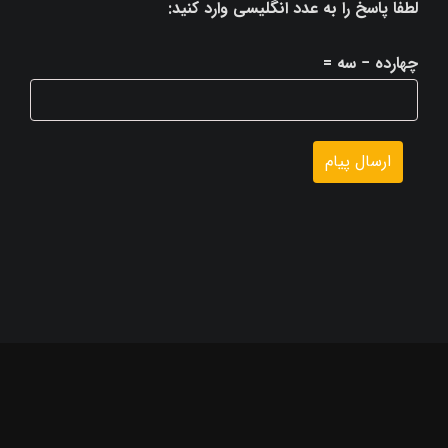
لطفا پاسخ را به عدد انگلیسی وارد کنید:
چهارده − سه =